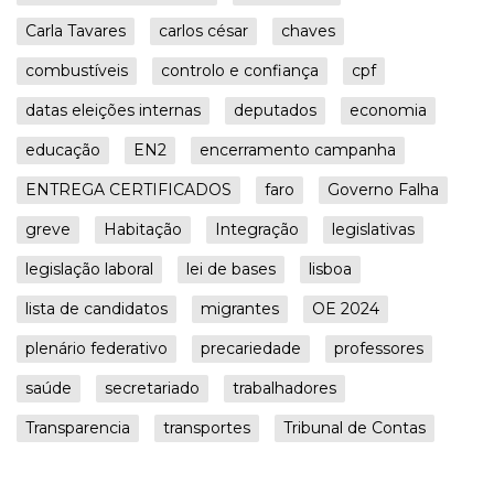
Carla Tavares
carlos césar
chaves
combustíveis
controlo e confiança
cpf
datas eleições internas
deputados
economia
educação
EN2
encerramento campanha
ENTREGA CERTIFICADOS
faro
Governo Falha
greve
Habitação
Integração
legislativas
legislação laboral
lei de bases
lisboa
lista de candidatos
migrantes
OE 2024
plenário federativo
precariedade
professores
saúde
secretariado
trabalhadores
Transparencia
transportes
Tribunal de Contas