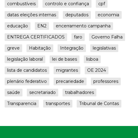
combustíveis
controlo e confiança
cpf
datas eleições internas
deputados
economia
educação
EN2
encerramento campanha
ENTREGA CERTIFICADOS
faro
Governo Falha
greve
Habitação
Integração
legislativas
legislação laboral
lei de bases
lisboa
lista de candidatos
migrantes
OE 2024
plenário federativo
precariedade
professores
saúde
secretariado
trabalhadores
Transparencia
transportes
Tribunal de Contas