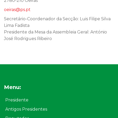
2780-210 Oeiras
oeiras@ps.pt
Secretário-Coordenador da Secção: Luis Filipe Silva
Lima Fadista
Presidente da Mesa da Assembleia Geral: António
José Rodrigues Ribeiro
Menu:
Presidente
Antigos Presidentes