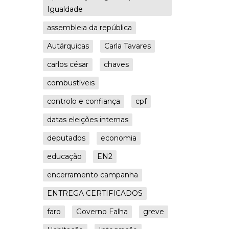
Igualdade
assembleia da república
Autárquicas
Carla Tavares
carlos césar
chaves
combustíveis
controlo e confiança
cpf
datas eleições internas
deputados
economia
educação
EN2
encerramento campanha
ENTREGA CERTIFICADOS
faro
Governo Falha
greve