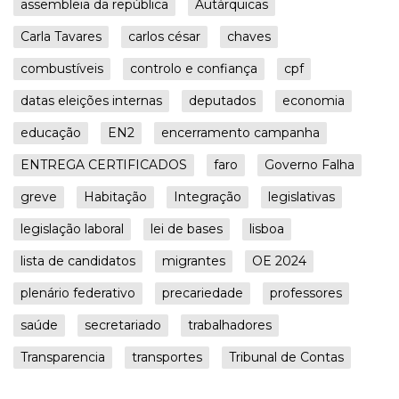
assembleia da república
Autárquicas
Carla Tavares
carlos césar
chaves
combustíveis
controlo e confiança
cpf
datas eleições internas
deputados
economia
educação
EN2
encerramento campanha
ENTREGA CERTIFICADOS
faro
Governo Falha
greve
Habitação
Integração
legislativas
legislação laboral
lei de bases
lisboa
lista de candidatos
migrantes
OE 2024
plenário federativo
precariedade
professores
saúde
secretariado
trabalhadores
Transparencia
transportes
Tribunal de Contas