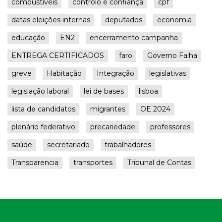
combustíveis
controlo e confiança
cpf
datas eleições internas
deputados
economia
educação
EN2
encerramento campanha
ENTREGA CERTIFICADOS
faro
Governo Falha
greve
Habitação
Integração
legislativas
legislação laboral
lei de bases
lisboa
lista de candidatos
migrantes
OE 2024
plenário federativo
precariedade
professores
saúde
secretariado
trabalhadores
Transparencia
transportes
Tribunal de Contas