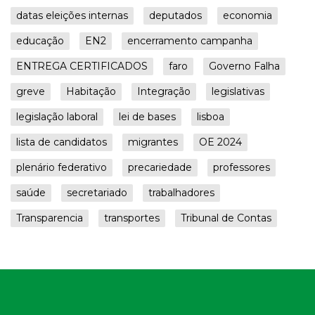
datas eleições internas
deputados
economia
educação
EN2
encerramento campanha
ENTREGA CERTIFICADOS
faro
Governo Falha
greve
Habitação
Integração
legislativas
legislação laboral
lei de bases
lisboa
lista de candidatos
migrantes
OE 2024
plenário federativo
precariedade
professores
saúde
secretariado
trabalhadores
Transparencia
transportes
Tribunal de Contas