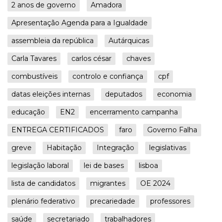
2 anos de governo
Amadora
Apresentação Agenda para a Igualdade
assembleia da república
Autárquicas
Carla Tavares
carlos césar
chaves
combustíveis
controlo e confiança
cpf
datas eleições internas
deputados
economia
educação
EN2
encerramento campanha
ENTREGA CERTIFICADOS
faro
Governo Falha
greve
Habitação
Integração
legislativas
legislação laboral
lei de bases
lisboa
lista de candidatos
migrantes
OE 2024
plenário federativo
precariedade
professores
saúde
secretariado
trabalhadores