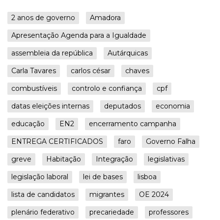
2 anos de governo
Amadora
Apresentação Agenda para a Igualdade
assembleia da república
Autárquicas
Carla Tavares
carlos césar
chaves
combustíveis
controlo e confiança
cpf
datas eleições internas
deputados
economia
educação
EN2
encerramento campanha
ENTREGA CERTIFICADOS
faro
Governo Falha
greve
Habitação
Integração
legislativas
legislação laboral
lei de bases
lisboa
lista de candidatos
migrantes
OE 2024
plenário federativo
precariedade
professores