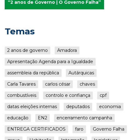
“2 anos de Governo | O Governo Falha”
Temas
2 anos de governo
Amadora
Apresentação Agenda para a Igualdade
assembleia da república
Autárquicas
Carla Tavares
carlos césar
chaves
combustíveis
controlo e confiança
cpf
datas eleições internas
deputados
economia
educação
EN2
encerramento campanha
ENTREGA CERTIFICADOS
faro
Governo Falha