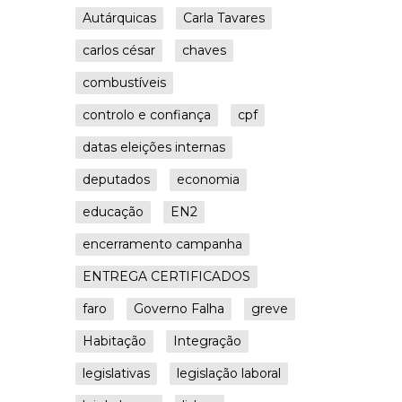
Autárquicas
Carla Tavares
carlos césar
chaves
combustíveis
controlo e confiança
cpf
datas eleições internas
deputados
economia
educação
EN2
encerramento campanha
ENTREGA CERTIFICADOS
faro
Governo Falha
greve
Habitação
Integração
legislativas
legislação laboral