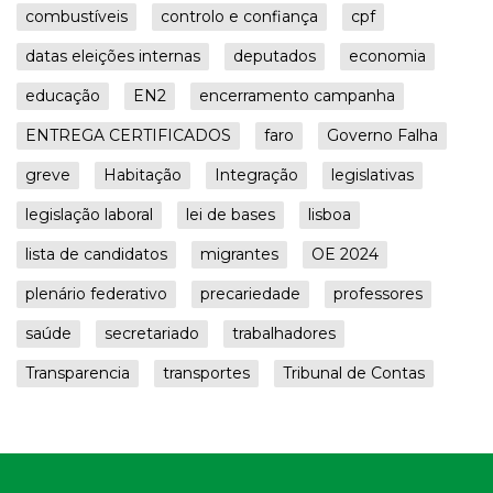
combustíveis
controlo e confiança
cpf
datas eleições internas
deputados
economia
educação
EN2
encerramento campanha
ENTREGA CERTIFICADOS
faro
Governo Falha
greve
Habitação
Integração
legislativas
legislação laboral
lei de bases
lisboa
lista de candidatos
migrantes
OE 2024
plenário federativo
precariedade
professores
saúde
secretariado
trabalhadores
Transparencia
transportes
Tribunal de Contas