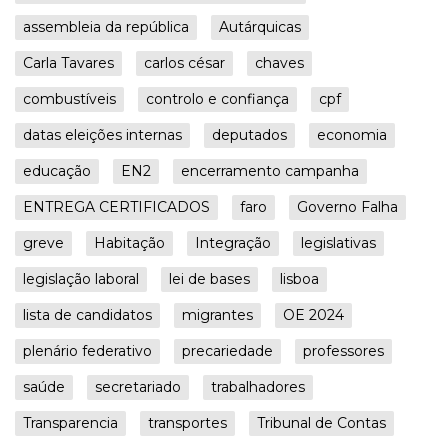
assembleia da república
Autárquicas
Carla Tavares
carlos césar
chaves
combustíveis
controlo e confiança
cpf
datas eleições internas
deputados
economia
educação
EN2
encerramento campanha
ENTREGA CERTIFICADOS
faro
Governo Falha
greve
Habitação
Integração
legislativas
legislação laboral
lei de bases
lisboa
lista de candidatos
migrantes
OE 2024
plenário federativo
precariedade
professores
saúde
secretariado
trabalhadores
Transparencia
transportes
Tribunal de Contas