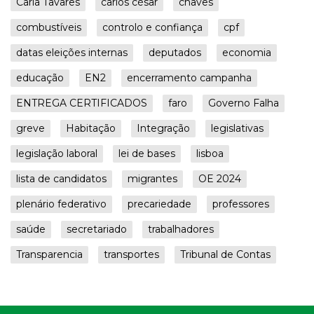
Carla Tavares
carlos césar
chaves
combustíveis
controlo e confiança
cpf
datas eleições internas
deputados
economia
educação
EN2
encerramento campanha
ENTREGA CERTIFICADOS
faro
Governo Falha
greve
Habitação
Integração
legislativas
legislação laboral
lei de bases
lisboa
lista de candidatos
migrantes
OE 2024
plenário federativo
precariedade
professores
saúde
secretariado
trabalhadores
Transparencia
transportes
Tribunal de Contas