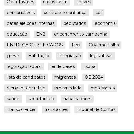
Carla Tavares
carlos césar
chaves
combustíveis
controlo e confiança
cpf
datas eleições internas
deputados
economia
educação
EN2
encerramento campanha
ENTREGA CERTIFICADOS
faro
Governo Falha
greve
Habitação
Integração
legislativas
legislação laboral
lei de bases
lisboa
lista de candidatos
migrantes
OE 2024
plenário federativo
precariedade
professores
saúde
secretariado
trabalhadores
Transparencia
transportes
Tribunal de Contas