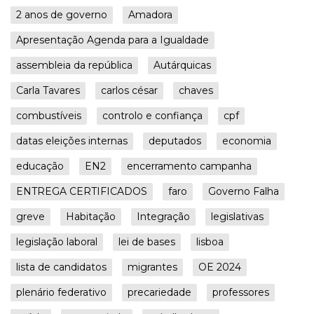
2 anos de governo
Amadora
Apresentação Agenda para a Igualdade
assembleia da república
Autárquicas
Carla Tavares
carlos césar
chaves
combustíveis
controlo e confiança
cpf
datas eleições internas
deputados
economia
educação
EN2
encerramento campanha
ENTREGA CERTIFICADOS
faro
Governo Falha
greve
Habitação
Integração
legislativas
legislação laboral
lei de bases
lisboa
lista de candidatos
migrantes
OE 2024
plenário federativo
precariedade
professores