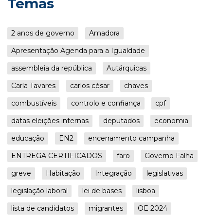
Temas
2 anos de governo
Amadora
Apresentação Agenda para a Igualdade
assembleia da república
Autárquicas
Carla Tavares
carlos césar
chaves
combustíveis
controlo e confiança
cpf
datas eleições internas
deputados
economia
educação
EN2
encerramento campanha
ENTREGA CERTIFICADOS
faro
Governo Falha
greve
Habitação
Integração
legislativas
legislação laboral
lei de bases
lisboa
lista de candidatos
migrantes
OE 2024